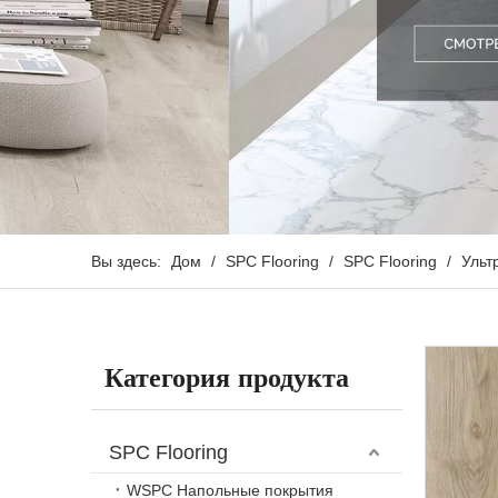
Вы здесь:
Дом
/
SPC Flooring
/
SPC Flooring
/
Ульт
Категория продукта
SPC Flooring
WSPC Напольные покрытия