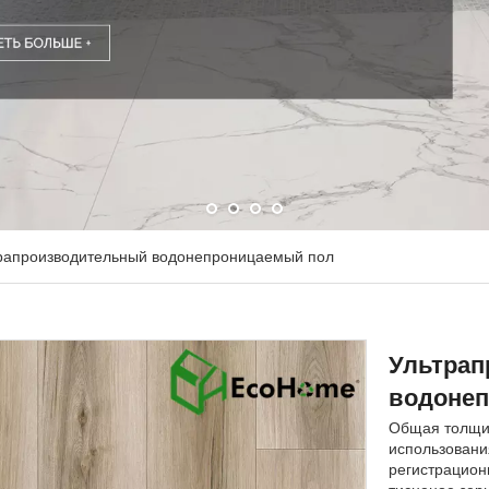
рапроизводительный водонепроницаемый пол
Ультра
водоне
Общая толщин
использовани
регистрационн