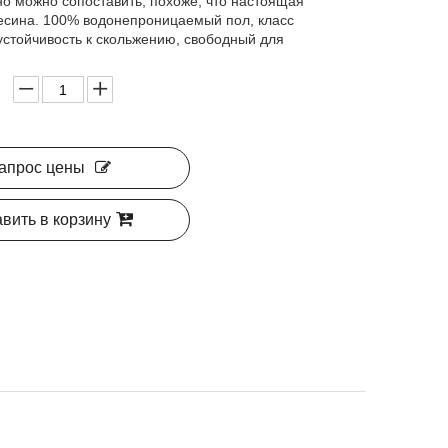
но можно сопоставить, похоже, что настоящая
есина. 100% водонепроницаемый пол, класс
 устойчивость к скольжению, свободный для
апрос цены
вить в корзину