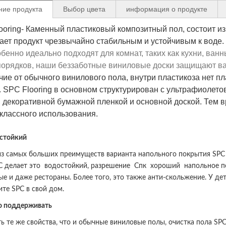
ние продукта
Выбор цвета
информация о продукте
ooring- Каменный пластиковый композитный пол, состоит из
лает продукт чрезвычайно стабильным и устойчивым к воде.
обенно идеально подходят для комнат, таких как кухни, ван
порядков, наши беззаботные виниловые доски защищают ва
. SPC Flooring в основном структурирован с ультрафиолето
, декоративной бумажной пленкой и основной доской. Тем в
классного использования.
стойкий
з самых больших преимуществ варианта напольного покрытия SPC я
C делает это
водостойкий
, разрешение
Спк
хороший
напольное 
ые и даже рестораны. Более того, это также анти-скольжение. У д
ите SPC в свой дом.
о поддерживать
ь те же свойства, что и обычные виниловые полы, очистка пола SP