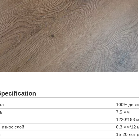
pecification
ал
100% девс
а
7,5 мм
1220*183 
 износ слой
0,3 мм/12 
я
15-20 лет 