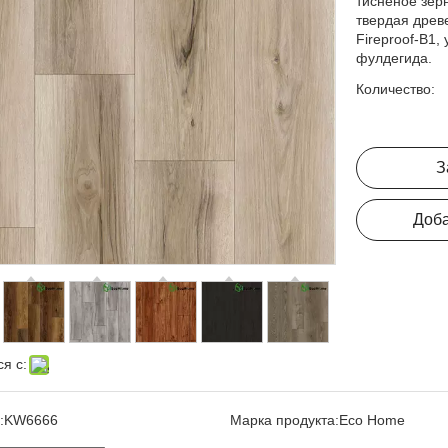
тисненое зер
твердая древ
Fireproof-B1,
фулдегида.
Количество:
З
Доба
я с:
:
KW6666
Марка продукта:
Eco Home