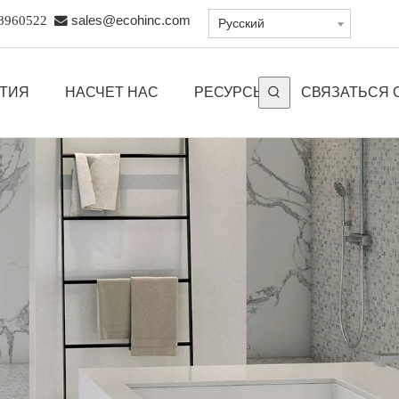
8960522

sales@ecohinc.com
Pусский
ЫТИЯ
НАСЧЕТ НАС
РЕСУРСЫ
СВЯЗАТЬСЯ 