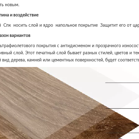
ть новым.
пина и воздействие
ый
Спк
носить слой и ядро
напольное покрытие
Защитит его от ца
азон вариантов
ьтрафиолетового покрытия с антидисменом и прозрачного износос
ивный слой. Этот печатный слой бывает разных стилей, цветов и те
 вид дерева, камней или цементных поверхностей, будет соответс