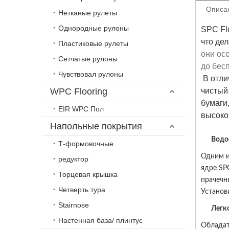
Описа
Нетканые рулеты
Однородные рулоны
SPC Fl
что де
Пластиковые рулеты
они ос
Сетчатые рулоны
до бес
Чувствовал рулоны
 В отличие от обычного винилового пола, внутри пластикоза нет пластификатора, поэтому он более экологически 
WPC Flooring
чистый
бумаги
EIR WPC Пол
высоко
Напольные покрытия
Водо
Т-формовочные
Одним и
редуктор
ядре SP
Торцевая крышка
прачечн
Четверть тура
Установ
Stairnose
Легк
Настенная база/ плинтус
Обладат