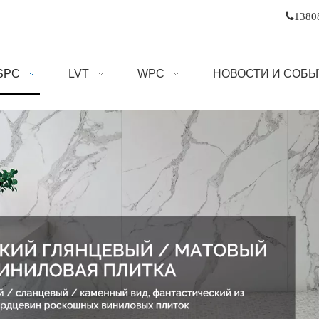

1380
SPC
LVT
WPC
НОВОСТИ И СОБ