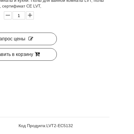
омнаты и кухни. Полы для ванной комнаты LVT, полы
, сертификат CE LVT,
апрос цены
вить в корзину
Код Продукта:
LVT2-EC5132