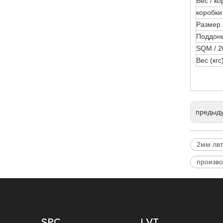
Вес / к
коробки
Размер
Поддоны 
SQM / 2
Вес (кгс)
предыд
2мм лвт
произво
SPC
LVT