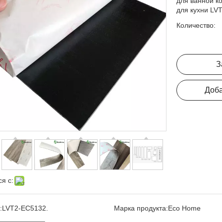
для ванной к
для кухни LVT
Количество:
З
Доба
я с:
:
LVT2-EC5132.
Марка продукта:
Eco Home