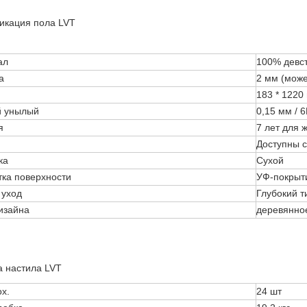
кация пола LVT
ал
100% девс
а
2 мм (може
183 * 1220
й унылый
0,15 мм / 
я
7 лет для 
Доступны с
ка
Сухой
ка поверхности
УФ-покрыт
 уход
Глубокий т
изайна
деревянное
а настила LVT
ox.
24 шт