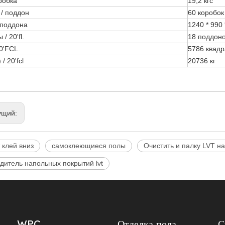
оробка
19,2 кгс
 / поддон
60 коробок
 поддона
1240 * 990
/ 20'fl.
18 поддон
0'FCL.
5786 квад
 / 20'fcl
20736 кг
ущий:
 клей вниз
самоклеющиеся полы
Очистить и палку LVT н
дитель напольных покрытий lvt
WPC
Отделка пола
С