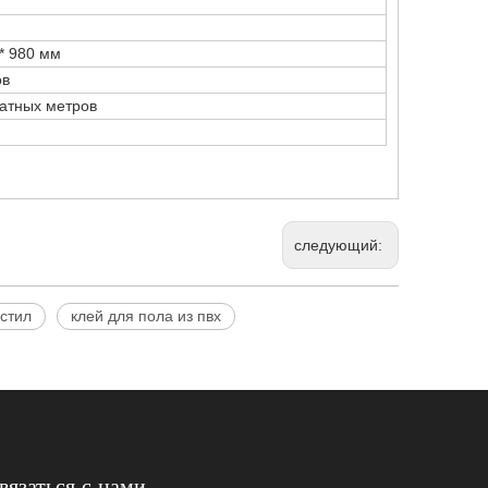
 * 980 мм
ов
ратных метров
следующий:
астил
клей для пола из пвх
вязаться с нами