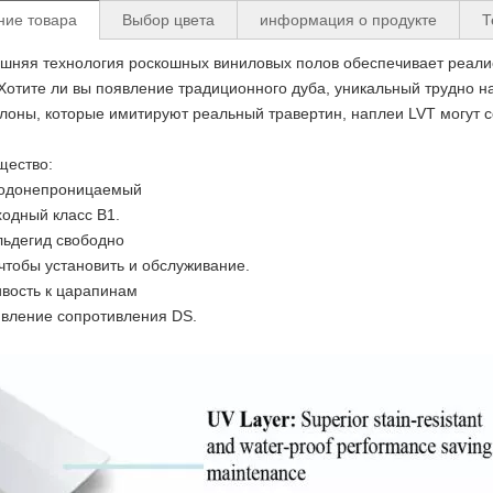
ние товара
Выбор цвета
информация о продукте
Т
шняя технология роскошных виниловых полов обеспечивает реалис
 Хотите ли вы появление традиционного дуба, уникальный трудно н
лоны, которые имитируют реальный травертин, наплеи LVT могут с
щество:
водонепроницаемый
ходный класс B1.
ьдегид свободно
 чтобы установить и обслуживание.
ивость к царапинам
вление сопротивления DS.