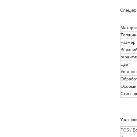
Специфи
Матери
Толщин
Размер
Верхни
гаранти
Цвет
Установ
Обработ
Особый
Стиль д
Упаковк
PCS / B