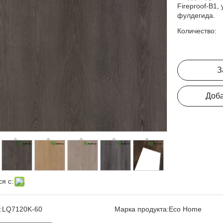
Fireproof-B1,
фулдегида.
Количество:
З
Доба
я с:
:
LQ7120K-60
Марка продукта:
Eco Home