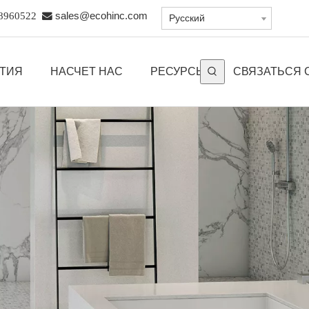
8960522

sales@ecohinc.com
Pусский
ЫТИЯ
НАСЧЕТ НАС
РЕСУРСЫ
СВЯЗАТЬСЯ 