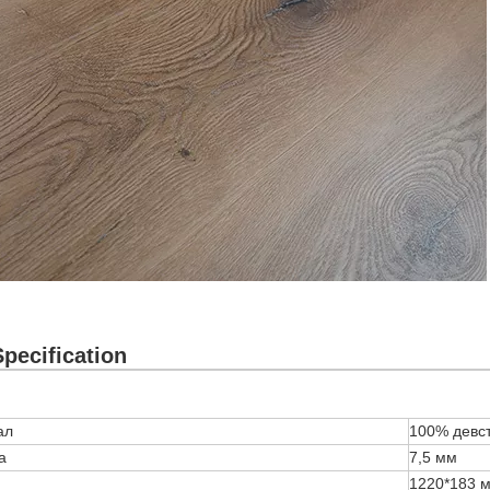
pecification
ал
100% девс
а
7,5 мм
1220*183 