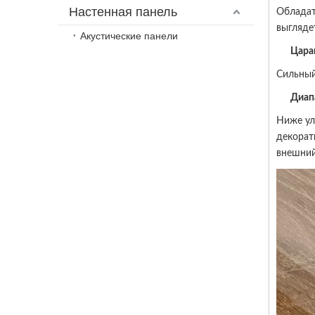
Настенная панель
Обладат
выгляде
Акустические панели
Цара
Сильн
Диап
Ниже ул
декорат
внешний