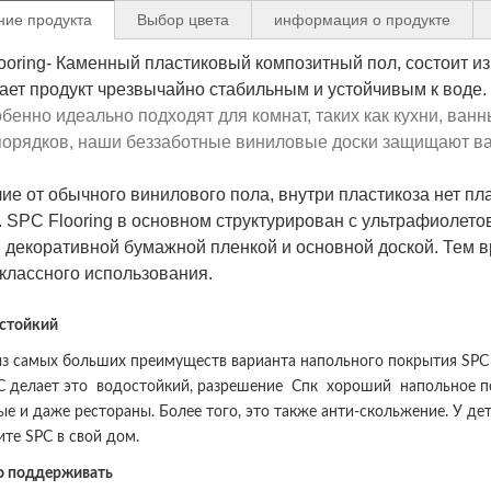
ние продукта
Выбор цвета
информация о продукте
ooring- Каменный пластиковый композитный пол, состоит из
лает продукт чрезвычайно стабильным и устойчивым к воде.
обенно идеально подходят для комнат, таких как кухни, ван
порядков, наши беззаботные виниловые доски защищают ва
чие от обычного винилового пола, внутри пластикоза нет пл
. SPC Flooring в основном структурирован с ультрафиолето
, декоративной бумажной пленкой и основной доской. Тем в
классного использования.
стойкий
з самых больших преимуществ варианта напольного покрытия SPC я
C делает это
водостойкий
, разрешение
Спк
хороший
напольное 
ые и даже рестораны. Более того, это также анти-скольжение. У д
ите SPC в свой дом.
о поддерживать