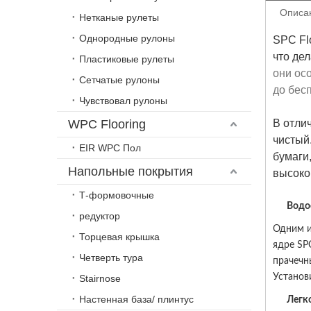
Описа
Нетканые рулеты
Однородные рулоны
SPC Fl
что де
Пластиковые рулеты
они ос
Сетчатые рулоны
до бес
Чувствовал рулоны
WPC Flooring
В отли
чистый
EIR WPC Пол
бумаги
Напольные покрытия
высоко
Т-формовочные
Водо
редуктор
Одним и
Торцевая крышка
ядре SP
Четверть тура
прачечн
Установ
Stairnose
Настенная база/ плинтус
Легк