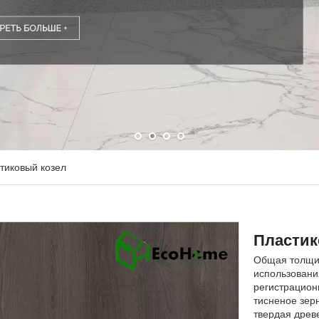
тиковый козел
Пластик
Общая толщин
использовани
регистрационн
тисненое зер
твердая древ