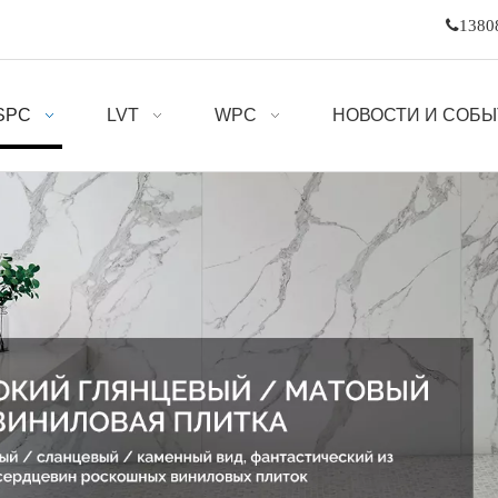

1380
SPC
LVT
WPC
НОВОСТИ И СОБ