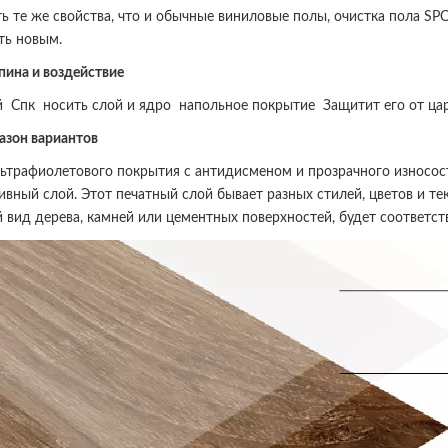
ь те же свойства, что и обычные виниловые полы, очистка пола SP
ть новым.
пина и воздействие
ый
Спк
носить слой и ядро
напольное покрытие
Защитит его от ца
азон вариантов
ьтрафиолетового покрытия с антидисменом и прозрачного износос
ивный слой. Этот печатный слой бывает разных стилей, цветов и те
 вид дерева, камней или цементных поверхностей, будет соответс